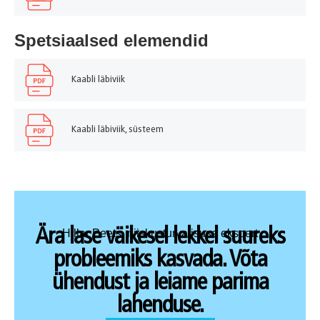
Spetsiaalsed elemendid
Kaabli läbiviik
Kaabli läbiviik, süsteem
Ära lase väikesel lekkel suureks
Hillar Peets, niiskusturvalisuse ekspert
probleemiks kasvada. Võta
ühendust ja leiame parima
lahenduse.