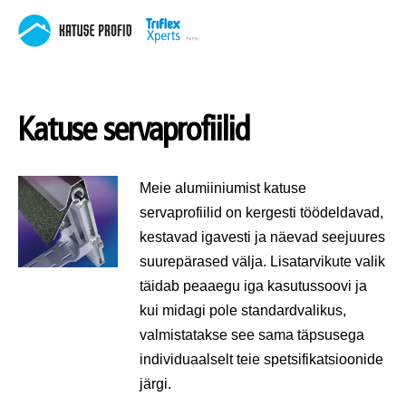
Katuse servaprofiilid
Meie alumiiniumist katuse
servaprofiilid on kergesti töödeldavad,
kestavad igavesti ja näevad seejuures
suurepärased välja. Lisatarvikute valik
täidab peaaegu iga kasutussoovi ja
kui midagi pole standardvalikus,
valmistatakse see sama täpsusega
individuaalselt teie spetsifikatsioonide
järgi.