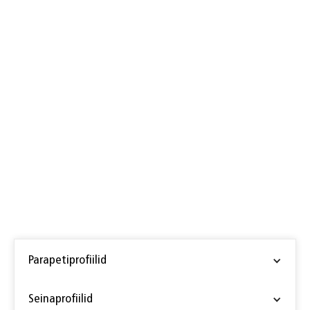
Katuse servaprofiil COMBI
Parapetiprofiilid
Parapetiprofiil PM, alumiiniumist
Seinaprofiilid