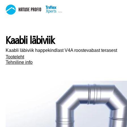
Kaabli läbiviik
Kaabli läbiviik happekindlast V4A roostevabast terasest
Tooteleht
Tehniline info