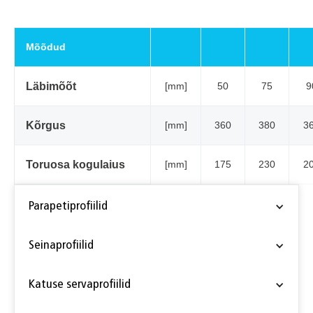
Mõõdud
Läbimõõt
[mm]
50
75
9
Kõrgus
[mm]
360
380
3
Toruosa kogulaius
[mm]
175
230
2
Parapetiprofiilid
Parapetiprofiil PM, alumiiniumist
Seinaprofiilid
Terrassiprofiil PW 125/150/180, alumiiniumist
Katuse servaprofiilid
Seinaprofiil PW 60 FF, alumiiniumist