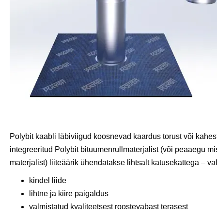
Polybit kaabli läbiviigud koosnevad kaardus torust või kahes
integreeritud Polybit bituumenrullmaterjalist (või peaaegu mi
materjalist) liiteäärik ühendatakse lihtsalt katusekattega – va
kindel liide
lihtne ja kiire paigaldus
valmistatud kvaliteetsest roostevabast terasest